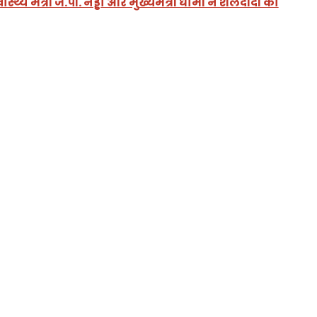
स्वास्थ्य मंत्री जे.पी. नड्डा और मुख्यमंत्री धामी ने शैलदीदी का