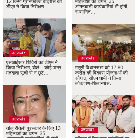
12 किमी ग्रीनफील्ड बाईपास का
महिलाओं का चयन, 35
डीएम ने किया निरीक्षण…
आंगनबाड़ी कार्यकर्तियां भी होंगी
सम्मानित…
उत्तराखंड
उत्तराखंड
एसआईआर शिविरों का डीएम ने
किया निरीक्षण, बोले—कोई पात्र
मसूरी विधानसभा को 17.80
मतदाता सूची से न छूटे…
करोड़ की विकास योजनाओं की
सौगात, सीएम धामी ने किया
लोकार्पण-शिलान्यास.
उत्तराखंड
तीलू रौतेली पुरस्कार के लिए 13
उत्तराखंड
महिलाओं का चयन, 35