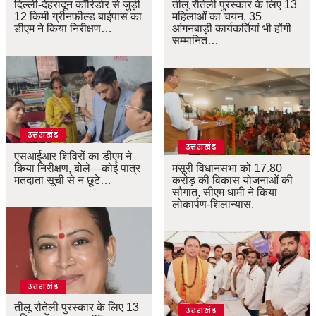
दिल्ली-देहरादून कॉरिडोर से जुड़ी
तीलू रौतेली पुरस्कार के लिए 13
12 किमी ग्रीनफील्ड बाईपास का
महिलाओं का चयन, 35
डीएम ने किया निरीक्षण…
आंगनबाड़ी कार्यकर्तियां भी होंगी
सम्मानित…
उत्तराखंड
उत्तराखंड
एसआईआर शिविरों का डीएम ने
किया निरीक्षण, बोले—कोई पात्र
मसूरी विधानसभा को 17.80
मतदाता सूची से न छूटे…
करोड़ की विकास योजनाओं की
सौगात, सीएम धामी ने किया
लोकार्पण-शिलान्यास.
उत्तराखंड
तीलू रौतेली पुरस्कार के लिए 13
उत्तराखंड