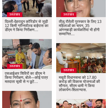
उत्तराखंड
उत्तराखंड
दिल्ली-देहरादून कॉरिडोर से जुड़ी
तीलू रौतेली पुरस्कार के लिए 13
12 किमी ग्रीनफील्ड बाईपास का
महिलाओं का चयन, 35
डीएम ने किया निरीक्षण…
आंगनबाड़ी कार्यकर्तियां भी होंगी
सम्मानित…
उत्तराखंड
उत्तराखंड
एसआईआर शिविरों का डीएम ने
किया निरीक्षण, बोले—कोई पात्र
मसूरी विधानसभा को 17.80
मतदाता सूची से न छूटे…
करोड़ की विकास योजनाओं की
सौगात, सीएम धामी ने किया
लोकार्पण-शिलान्यास.