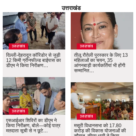
उत्तराखंड
उत्तराखंड
उत्तराखंड
दिल्ली-देहरादून कॉरिडोर से जुड़ी
तीलू रौतेली पुरस्कार के लिए 13
12 किमी ग्रीनफील्ड बाईपास का
महिलाओं का चयन, 35
डीएम ने किया निरीक्षण…
आंगनबाड़ी कार्यकर्तियां भी होंगी
सम्मानित…
उत्तराखंड
उत्तराखंड
एसआईआर शिविरों का डीएम ने
किया निरीक्षण, बोले—कोई पात्र
मसूरी विधानसभा को 17.80
मतदाता सूची से न छूटे…
करोड़ की विकास योजनाओं की
सौगात, सीएम धामी ने किया