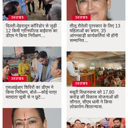
उत्तराखंड
उत्तराखंड
दिल्ली-देहरादून कॉरिडोर से जुड़ी
तीलू रौतेली पुरस्कार के लिए 13
12 किमी ग्रीनफील्ड बाईपास का
महिलाओं का चयन, 35
डीएम ने किया निरीक्षण…
आंगनबाड़ी कार्यकर्तियां भी होंगी
सम्मानित…
उत्तराखंड
उत्तराखंड
एसआईआर शिविरों का डीएम ने
किया निरीक्षण, बोले—कोई पात्र
मसूरी विधानसभा को 17.80
मतदाता सूची से न छूटे…
करोड़ की विकास योजनाओं की
सौगात, सीएम धामी ने किया
लोकार्पण-शिलान्यास.