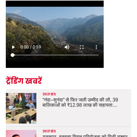
ट्रेंडिंग खबरें
उत्तराखंड
“नंदा–सुनंदा” से फिर जली उम्मीद की लौ, 39
बालिकाओं को ₹12.98 लाख की सहायता…
उत्तराखंड
टनकपुर–बनबसा विद्युत परियोजना को मिली रफ्तार,