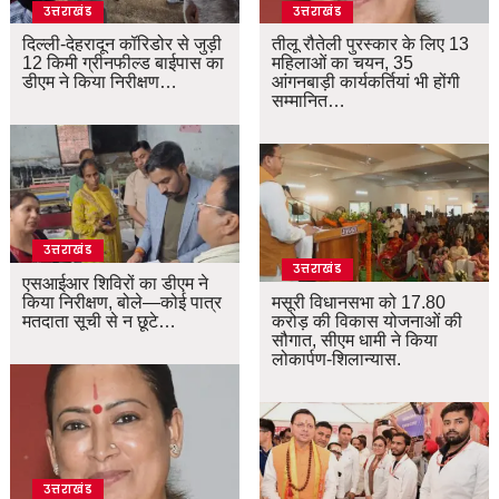
उत्तराखंड
उत्तराखंड
दिल्ली-देहरादून कॉरिडोर से जुड़ी
तीलू रौतेली पुरस्कार के लिए 13
12 किमी ग्रीनफील्ड बाईपास का
महिलाओं का चयन, 35
डीएम ने किया निरीक्षण…
आंगनबाड़ी कार्यकर्तियां भी होंगी
सम्मानित…
उत्तराखंड
उत्तराखंड
एसआईआर शिविरों का डीएम ने
किया निरीक्षण, बोले—कोई पात्र
मसूरी विधानसभा को 17.80
मतदाता सूची से न छूटे…
करोड़ की विकास योजनाओं की
सौगात, सीएम धामी ने किया
लोकार्पण-शिलान्यास.
उत्तराखंड