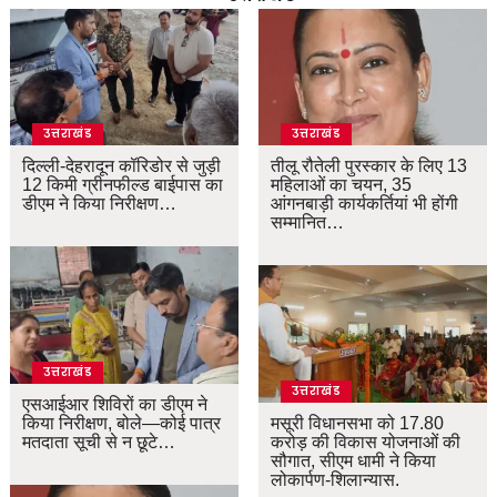
उत्तराखंड
उत्तराखंड
दिल्ली-देहरादून कॉरिडोर से जुड़ी
तीलू रौतेली पुरस्कार के लिए 13
12 किमी ग्रीनफील्ड बाईपास का
महिलाओं का चयन, 35
डीएम ने किया निरीक्षण…
आंगनबाड़ी कार्यकर्तियां भी होंगी
सम्मानित…
उत्तराखंड
उत्तराखंड
एसआईआर शिविरों का डीएम ने
किया निरीक्षण, बोले—कोई पात्र
मसूरी विधानसभा को 17.80
मतदाता सूची से न छूटे…
करोड़ की विकास योजनाओं की
सौगात, सीएम धामी ने किया
लोकार्पण-शिलान्यास.