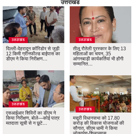
उत्तराखंड
उत्तराखंड
उत्तराखंड
दिल्ली-देहरादून कॉरिडोर से जुड़ी
तीलू रौतेली पुरस्कार के लिए 13
12 किमी ग्रीनफील्ड बाईपास का
महिलाओं का चयन, 35
डीएम ने किया निरीक्षण…
आंगनबाड़ी कार्यकर्तियां भी होंगी
सम्मानित…
उत्तराखंड
उत्तराखंड
एसआईआर शिविरों का डीएम ने
किया निरीक्षण, बोले—कोई पात्र
मसूरी विधानसभा को 17.80
मतदाता सूची से न छूटे…
करोड़ की विकास योजनाओं की
सौगात, सीएम धामी ने किया
लोकार्पण-शिलान्यास.