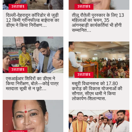
उत्तराखंड
उत्तराखंड
दिल्ली-देहरादून कॉरिडोर से जुड़ी
तीलू रौतेली पुरस्कार के लिए 13
12 किमी ग्रीनफील्ड बाईपास का
महिलाओं का चयन, 35
डीएम ने किया निरीक्षण…
आंगनबाड़ी कार्यकर्तियां भी होंगी
सम्मानित…
उत्तराखंड
उत्तराखंड
एसआईआर शिविरों का डीएम ने
किया निरीक्षण, बोले—कोई पात्र
मसूरी विधानसभा को 17.80
मतदाता सूची से न छूटे…
करोड़ की विकास योजनाओं की
सौगात, सीएम धामी ने किया
लोकार्पण-शिलान्यास.