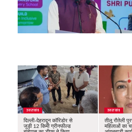
उत्तराखंड
उत्तराखंड
दिल्ली-देहरादून कॉरिडोर से
तीलू रौतेली पु
जुड़ी 12 किमी ग्रीनफील्ड
महिलाओं का 
बाईपास का डीएम ने किया
आंगनबाड़ी कार्यक