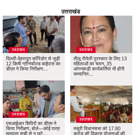
उत्तराखंड
उत्तराखंड
उत्तराखंड
दिल्ली-देहरादून कॉरिडोर से जुड़ी
तीलू रौतेली पुरस्कार के लिए 13
12 किमी ग्रीनफील्ड बाईपास का
महिलाओं का चयन, 35
डीएम ने किया निरीक्षण…
आंगनबाड़ी कार्यकर्तियां भी होंगी
सम्मानित…
उत्तराखंड
उत्तराखंड
एसआईआर शिविरों का डीएम ने
किया निरीक्षण, बोले—कोई पात्र
मसूरी विधानसभा को 17.80
मतदाता सूची से न छूटे…
करोड़ की विकास योजनाओं की