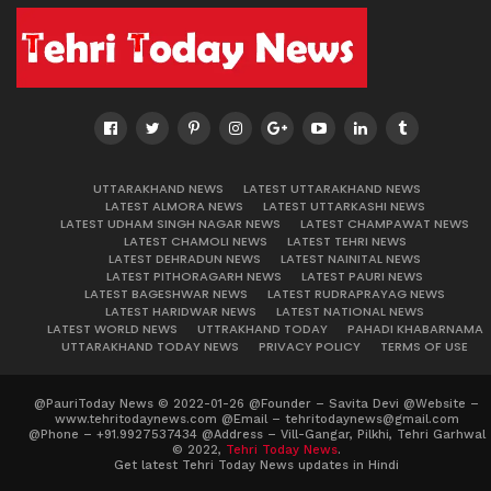
UTTARAKHAND NEWS
LATEST UTTARAKHAND NEWS
LATEST ALMORA NEWS
LATEST UTTARKASHI NEWS
LATEST UDHAM SINGH NAGAR NEWS
LATEST CHAMPAWAT NEWS
LATEST CHAMOLI NEWS
LATEST TEHRI NEWS
LATEST DEHRADUN NEWS
LATEST NAINITAL NEWS
LATEST PITHORAGARH NEWS
LATEST PAURI NEWS
LATEST BAGESHWAR NEWS
LATEST RUDRAPRAYAG NEWS
LATEST HARIDWAR NEWS
LATEST NATIONAL NEWS
LATEST WORLD NEWS
UTTRAKHAND TODAY
PAHADI KHABARNAMA
UTTARAKHAND TODAY NEWS
PRIVACY POLICY
TERMS OF USE
@PauriToday News © 2022-01-26 @Founder – Savita Devi @Website –
www.tehritodaynews.com @Email – tehritodaynews@gmail.com
@Phone – +91.9927537434 @Address – Vill-Gangar, Pilkhi, Tehri Garhwal
© 2022,
Tehri Today News
.
Get latest Tehri Today News updates in Hindi