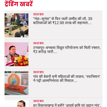
ट्रेंडिंग खबरें
उत्तराखंड
“नंदा–सुनंदा” से फिर जली उम्मीद की लौ, 39
बालिकाओं को ₹12.98 लाख की सहायता…
उत्तराखंड
टनकपुर–बनबसा विद्युत परियोजना को मिली रफ्तार,
₹3 करोड़ जारी…
उत्तराखंड
गांव की बेकरी बनी महिलाओं की ताकत, ‘स्वाभिमान’
ने गढ़ी आत्मनिर्भरता की मिसाल…
उत्तराखंड
हर विकासखण्ड में बसेंगे ‘आदर्श कृषि एवं उद्यान गांव’,