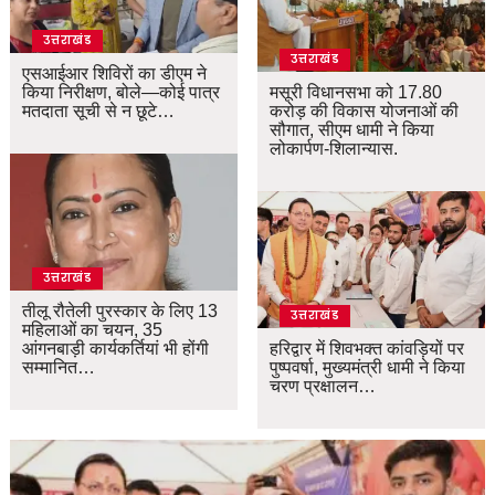
उत्तराखंड
उत्तराखंड
एसआईआर शिविरों का डीएम ने
किया निरीक्षण, बोले—कोई पात्र
मसूरी विधानसभा को 17.80
मतदाता सूची से न छूटे…
करोड़ की विकास योजनाओं की
सौगात, सीएम धामी ने किया
लोकार्पण-शिलान्यास.
उत्तराखंड
तीलू रौतेली पुरस्कार के लिए 13
उत्तराखंड
महिलाओं का चयन, 35
आंगनबाड़ी कार्यकर्तियां भी होंगी
हरिद्वार में शिवभक्त कांवड़ियों पर
सम्मानित…
पुष्पवर्षा, मुख्यमंत्री धामी ने किया
चरण प्रक्षालन…