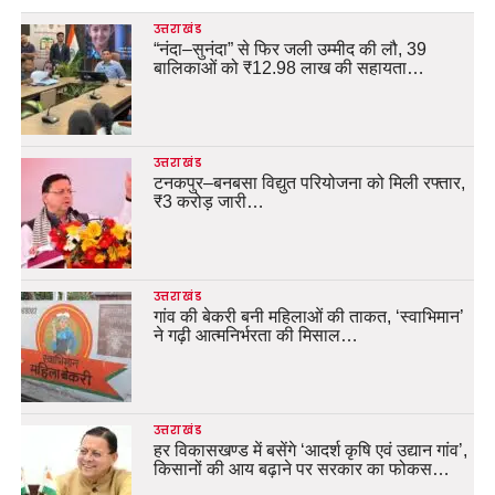
उत्तराखंड
“नंदा–सुनंदा” से फिर जली उम्मीद की लौ, 39
बालिकाओं को ₹12.98 लाख की सहायता…
उत्तराखंड
टनकपुर–बनबसा विद्युत परियोजना को मिली रफ्तार,
₹3 करोड़ जारी…
उत्तराखंड
गांव की बेकरी बनी महिलाओं की ताकत, ‘स्वाभिमान’
ने गढ़ी आत्मनिर्भरता की मिसाल…
उत्तराखंड
हर विकासखण्ड में बसेंगे ‘आदर्श कृषि एवं उद्यान गांव’,
किसानों की आय बढ़ाने पर सरकार का फोकस…