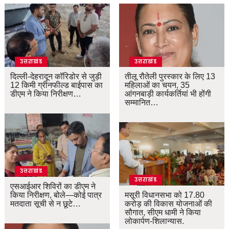
उत्तराखंड
उत्तराखंड
दिल्ली-देहरादून कॉरिडोर से जुड़ी
तीलू रौतेली पुरस्कार के लिए 13
12 किमी ग्रीनफील्ड बाईपास का
महिलाओं का चयन, 35
डीएम ने किया निरीक्षण…
आंगनबाड़ी कार्यकर्तियां भी होंगी
सम्मानित…
उत्तराखंड
उत्तराखंड
एसआईआर शिविरों का डीएम ने
किया निरीक्षण, बोले—कोई पात्र
मसूरी विधानसभा को 17.80
मतदाता सूची से न छूटे…
करोड़ की विकास योजनाओं की
सौगात, सीएम धामी ने किया
लोकार्पण-शिलान्यास.