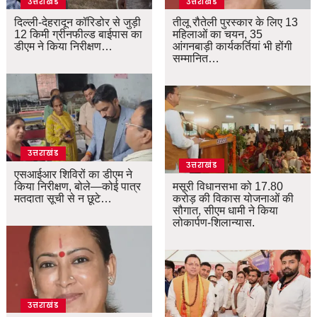
उत्तराखंड
उत्तराखंड
दिल्ली-देहरादून कॉरिडोर से जुड़ी
तीलू रौतेली पुरस्कार के लिए 13
12 किमी ग्रीनफील्ड बाईपास का
महिलाओं का चयन, 35
डीएम ने किया निरीक्षण…
आंगनबाड़ी कार्यकर्तियां भी होंगी
सम्मानित…
उत्तराखंड
उत्तराखंड
एसआईआर शिविरों का डीएम ने
किया निरीक्षण, बोले—कोई पात्र
मसूरी विधानसभा को 17.80
मतदाता सूची से न छूटे…
करोड़ की विकास योजनाओं की
सौगात, सीएम धामी ने किया
लोकार्पण-शिलान्यास.
उत्तराखंड