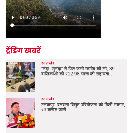
ट्रेंडिंग खबरें
उत्तराखंड
“नंदा–सुनंदा” से फिर जली उम्मीद की लौ, 39
बालिकाओं को ₹12.98 लाख की सहायता…
उत्तराखंड
टनकपुर–बनबसा विद्युत परियोजना को मिली रफ्तार,
₹3 करोड़ जारी…