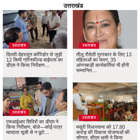
उत्तराखंड
उत्तराखंड
उत्तराखंड
दिल्ली-देहरादून कॉरिडोर से जुड़ी
तीलू रौतेली पुरस्कार के लिए 13
12 किमी ग्रीनफील्ड बाईपास का
महिलाओं का चयन, 35
डीएम ने किया निरीक्षण…
आंगनबाड़ी कार्यकर्तियां भी होंगी
सम्मानित…
उत्तराखंड
उत्तराखंड
एसआईआर शिविरों का डीएम ने
किया निरीक्षण, बोले—कोई पात्र
मसूरी विधानसभा को 17.80
मतदाता सूची से न छूटे…
करोड़ की विकास योजनाओं की
सौगात, सीएम धामी ने किया