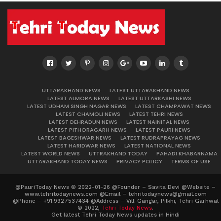
UTTARAKHAND NEWS
LATEST UTTARAKHAND NEWS
LATEST ALMORA NEWS
LATEST UTTARKASHI NEWS
LATEST UDHAM SINGH NAGAR NEWS
LATEST CHAMPAWAT NEWS
LATEST CHAMOLI NEWS
LATEST TEHRI NEWS
LATEST DEHRADUN NEWS
LATEST NAINITAL NEWS
LATEST PITHORAGARH NEWS
LATEST PAURI NEWS
LATEST BAGESHWAR NEWS
LATEST RUDRAPRAYAG NEWS
LATEST HARIDWAR NEWS
LATEST NATIONAL NEWS
LATEST WORLD NEWS
UTTRAKHAND TODAY
PAHADI KHABARNAMA
UTTARAKHAND TODAY NEWS
PRIVACY POLICY
TERMS OF USE
@PauriToday News © 2022-01-26 @Founder – Savita Devi @Website –
www.tehritodaynews.com @Email – tehritodaynews@gmail.com
@Phone – +91.9927537434 @Address – Vill-Gangar, Pilkhi, Tehri Garhwal
© 2022,
Tehri Today News
.
Get latest Tehri Today News updates in Hindi