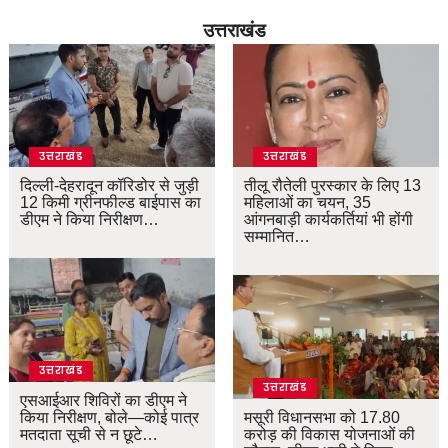
उत्तराखंड
उत्तराखंड
उत्तराखंड
दिल्ली-देहरादून कॉरिडोर से जुड़ी
तीलू रौतेली पुरस्कार के लिए 13
12 किमी ग्रीनफील्ड बाईपास का
महिलाओं का चयन, 35
डीएम ने किया निरीक्षण…
आंगनबाड़ी कार्यकर्तियां भी होंगी
सम्मानित…
उत्तराखंड
उत्तराखंड
एसआईआर शिविरों का डीएम ने
किया निरीक्षण, बोले—कोई पात्र
मसूरी विधानसभा को 17.80
मतदाता सूची से न छूटे…
करोड़ की विकास योजनाओं की