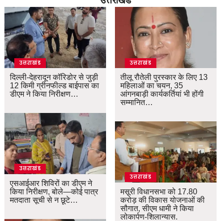
उत्तराखंड
उत्तराखंड
दिल्ली-देहरादून कॉरिडोर से जुड़ी
तीलू रौतेली पुरस्कार के लिए 13
12 किमी ग्रीनफील्ड बाईपास का
महिलाओं का चयन, 35
डीएम ने किया निरीक्षण…
आंगनबाड़ी कार्यकर्तियां भी होंगी
सम्मानित…
उत्तराखंड
उत्तराखंड
एसआईआर शिविरों का डीएम ने
किया निरीक्षण, बोले—कोई पात्र
मसूरी विधानसभा को 17.80
मतदाता सूची से न छूटे…
करोड़ की विकास योजनाओं की
सौगात, सीएम धामी ने किया
लोकार्पण-शिलान्यास.