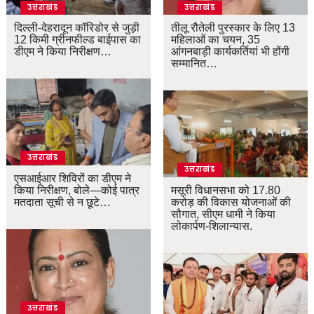
उत्तराखंड
उत्तराखंड
दिल्ली-देहरादून कॉरिडोर से जुड़ी
तीलू रौतेली पुरस्कार के लिए 13
12 किमी ग्रीनफील्ड बाईपास का
महिलाओं का चयन, 35
डीएम ने किया निरीक्षण…
आंगनबाड़ी कार्यकर्तियां भी होंगी
सम्मानित…
उत्तराखंड
उत्तराखंड
एसआईआर शिविरों का डीएम ने
किया निरीक्षण, बोले—कोई पात्र
मसूरी विधानसभा को 17.80
मतदाता सूची से न छूटे…
करोड़ की विकास योजनाओं की
सौगात, सीएम धामी ने किया
लोकार्पण-शिलान्यास.
उत्तराखंड