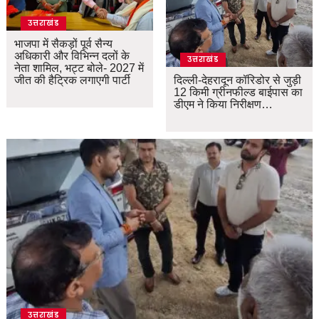
उत्तराखंड
भाजपा में सैकड़ों पूर्व सैन्य
अधिकारी और विभिन्न दलों के
उत्तराखंड
नेता शामिल, भट्ट बोले- 2027 में
जीत की हैट्रिक लगाएगी पार्टी
दिल्ली-देहरादून कॉरिडोर से जुड़ी
12 किमी ग्रीनफील्ड बाईपास का
डीएम ने किया निरीक्षण…
उत्तराखंड