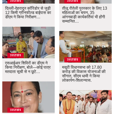
उत्तराखंड
उत्तराखंड
दिल्ली-देहरादून कॉरिडोर से जुड़ी
तीलू रौतेली पुरस्कार के लिए 13
12 किमी ग्रीनफील्ड बाईपास का
महिलाओं का चयन, 35
डीएम ने किया निरीक्षण…
आंगनबाड़ी कार्यकर्तियां भी होंगी
सम्मानित…
उत्तराखंड
उत्तराखंड
एसआईआर शिविरों का डीएम ने
किया निरीक्षण, बोले—कोई पात्र
मसूरी विधानसभा को 17.80
मतदाता सूची से न छूटे…
करोड़ की विकास योजनाओं की
सौगात, सीएम धामी ने किया
लोकार्पण-शिलान्यास.
उत्तराखंड