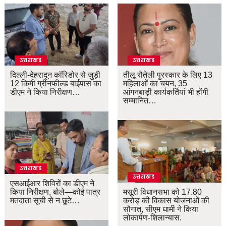
उत्तराखंड
उत्तराखंड
दिल्ली-देहरादून कॉरिडोर से जुड़ी
तीलू रौतेली पुरस्कार के लिए 13
12 किमी ग्रीनफील्ड बाईपास का
महिलाओं का चयन, 35
डीएम ने किया निरीक्षण…
आंगनबाड़ी कार्यकर्तियां भी होंगी
सम्मानित…
उत्तराखंड
उत्तराखंड
एसआईआर शिविरों का डीएम ने
किया निरीक्षण, बोले—कोई पात्र
मसूरी विधानसभा को 17.80
मतदाता सूची से न छूटे…
करोड़ की विकास योजनाओं की
सौगात, सीएम धामी ने किया
लोकार्पण-शिलान्यास.