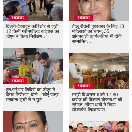
उत्तराखंड
उत्तराखंड
दिल्ली-देहरादून कॉरिडोर से जुड़ी
तीलू रौतेली पुरस्कार के लिए 13
12 किमी ग्रीनफील्ड बाईपास का
महिलाओं का चयन, 35
डीएम ने किया निरीक्षण…
आंगनबाड़ी कार्यकर्तियां भी होंगी
सम्मानित…
उत्तराखंड
उत्तराखंड
एसआईआर शिविरों का डीएम ने
किया निरीक्षण, बोले—कोई पात्र
मसूरी विधानसभा को 17.80
मतदाता सूची से न छूटे…
करोड़ की विकास योजनाओं की
सौगात, सीएम धामी ने किया
लोकार्पण-शिलान्यास.